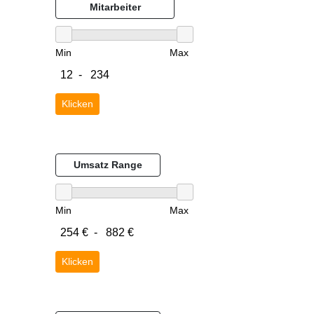
Mitarbeiter
Min
Max
Klicken
Umsatz Range
Min
Max
Klicken